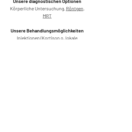
Unsere diagnostischen Optionen
Körperliche Untersuchung,
Röntgen
,
MRT
Unsere Behandlungsmöglichkeiten
Injektionen
(Kortison o. lokale
Betäubungsmittel)
,
Laser-Therapie
,
Akupunktur
,
Chiro-Therapie
Wirbelsäulen-
Verkrümmung (Skoliose)
Bei einer Skoliose ist die Wirbelsäule
seitlich verbogen. Meistens sind auch