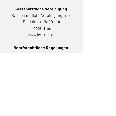
Kassenärztliche Vereinigung:
Kassenärztliche Vereinigung Trier
Balduinstraße 10 – 14
54290 Trier
www.kv-trier.de
Berufsrechtliche Regelungen:
Berufsordnung für die Ärztinnen
und Ärzte in Rheinland-Pfalz
Gestaltung der Website
Konzept, Text und Maintenance:
www.patricia-handrich.de
Bildrechte/Copyrights:
Patienteninformationen >