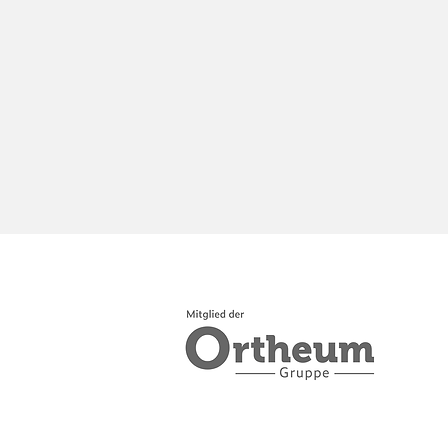
Operationstermin benötige
unser
exklusives 
0152-36 83 1