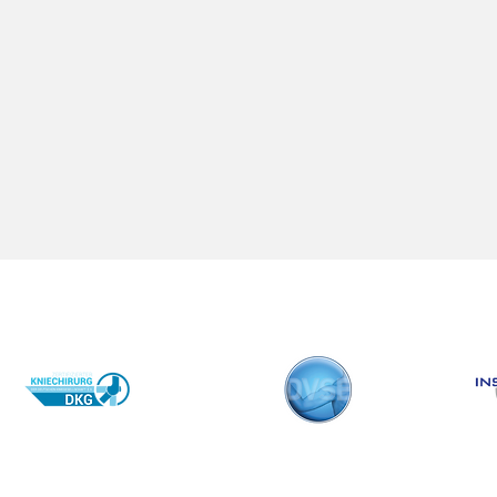
S
n, nutzen Sie gern
Fe
OP-Telefon:
65
1 30