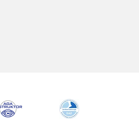
tation B6
ldstraße 1
4290 Trier